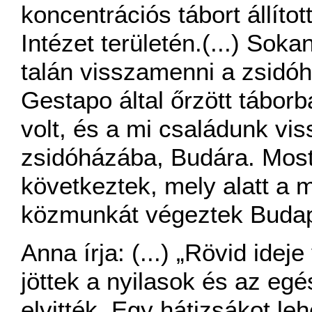
koncentrációs tábort állít
Intézet területén.(...) Sok
talán visszamenni a zsidóh
Gestapo által őrzött tábor
volt, és a mi családunk v
zsidóházába, Budára. Most
következtek, mely alatt a m
közmunkát végeztek Budap
Anna írja: (...) „Rövid ide
jöttek a nyilasok és az egé
elvitték. Egy hátizsákot le