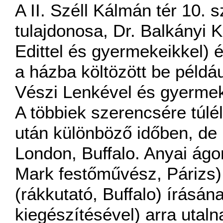
A II. Széll Kálmán tér 10. 
tulajdonosa, Dr. Balkányi 
Edittel és gyermekeikkel) 
a házba költözött be példá
Vészi Lenkével és gyermeke
A többiek szerencsére túlé
után különböző időben, de k
London, Buffalo. Anyai ág
Mark festőművész, Párizs)
(rákkutató, Buffalo) írásán
kiegészítésével) arra utal