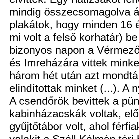
mindig összecsomagolva áll
plakátok, hogy minden 16 é
mi volt a felső korhatár) be
bizonyos napon a Vérmezőr
és Imreházára vittek minket
három hét után azt mondtá
elindítottak minket (...). 
A csendőrök bevittek a pün
kabinházacskák voltak, előr
gyűjtőtábor volt, ahol férfi
valakit a Széll Kálmán téri 