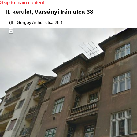
Skip to main content
II. kerület, Varsányi Irén utca 38.
(II., Görgey Arthur utca 28.)