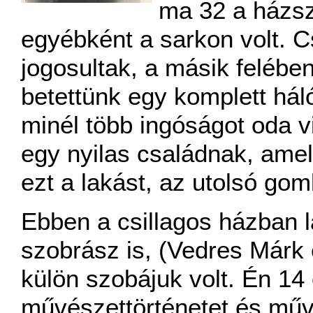
ma 32 a házsz
egyébként a sarkon volt. C
jogosultak, a másik felében
betettünk egy komplett hál
minél több ingóságot oda vi
egy nyilas családnak, amely
ezt a lakást, az utolsó gom
Ebben a csillagos házban l
szobrász is, (Vedres Márk 
külön szobájuk volt. Én 14
művészettörténetet és művé