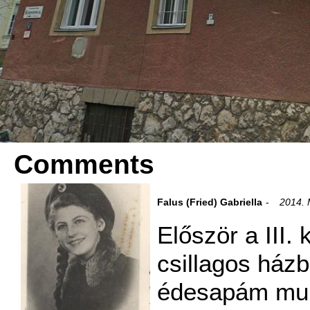
Comments
Falus (Fried) Gabriella
2014. 
Először a III. 
csillagos ház
édesapám munk