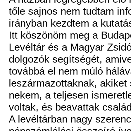
tőle sajnos nem tudtam inf
irányban kezdtem a kutatás
Itt köszönöm meg a Budape
Levéltár és a Magyar Zsidó
dolgozók segítségét, amive
továbbá el nem múló háláv
leszármazottaknak, akiket s
nekem, a teljesen ismeret
voltak, és beavattak család
A levéltárban nagy szeren
népszámlálási összeíró íve