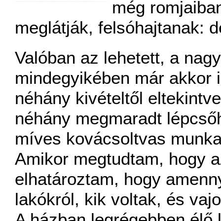
még romjaiban
meglátják, felsóhajtanak: d
Valóban az lehetett, a nag
mindegyikében már akkor is
néhány kivételtől eltekintve
néhány megmaradt lépcsőhá
míves kovácsoltvas munka
Amikor megtudtam, hogy az 
elhatároztam, hogy amennyit
lakókról, kik voltak, és vaj
A házban legrégebben élő l