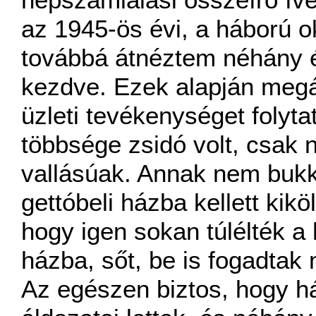
az 1945-ös évi, a háború o
továbbá átnéztem néhány év 
kezdve. Ezek alapján megá
üzleti tevékenységet folyta
többsége zsidó volt, csak
vallásúak. Annak nem buk
gettóbeli házba kellett kik
hogy igen sokan túlélték a 
házba, sőt, be is fogadtak 
Az egészen biztos, hogy h