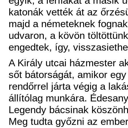
egyik, a férfiakat a másik 
katonák vették át az őrzés
majd a németeknek fognak 
udvaron, a kövön töltöttü
engedtek, így, visszasiethe
A Király utcai házmester a
sőt bátorságát, amikor egy
rendőrrel járta végig a lak
állítólag munkára. Édesanyá
Legendy bácsinak köszönhe
Meg tudta győzni az ember