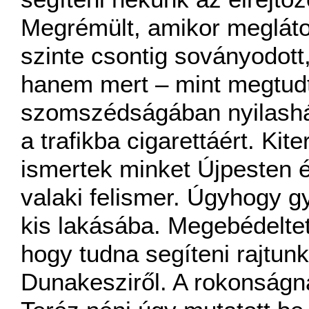
Megrémült, amikor megláto
szinte csontig soványodott,
hanem mert – mint megtudtu
szomszédságában nyilasház
a trafikba cigarettáért. Ki
ismertek minket Újpesten é
valaki felismer. Úgyhogy gy
kis lakásába. Megebédeltete
hogy tudna segíteni rajtu
Dunakesziről. A rokonságn