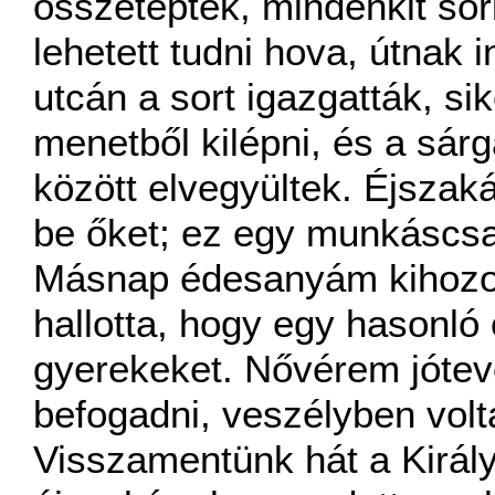
összetépték, mindenkit sorb
lehetett tudni hova, útnak 
utcán a sort igazgatták, si
menetből kilépni, és a sárg
között elvegyültek. Éjsza
be őket; ez egy munkáscsal
Másnap édesanyám kihozot
hallotta, hogy egy hasonló 
gyerekeket. Nővérem jótev
befogadni, veszélyben volt
Visszamentünk hát a Király