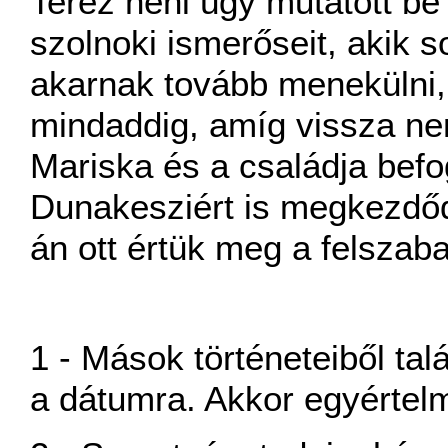
Teréz néni úgy mutatott be
szolnoki ismerőseit, akik 
akarnak tovább menekülni,
mindaddig, amíg vissza ne
Mariska és a családja bef
Dunakesziért is megkezdőd
án ott értük meg a felszaba
1 - Mások történeteiből tal
a dátumra. Akkor egyértelm