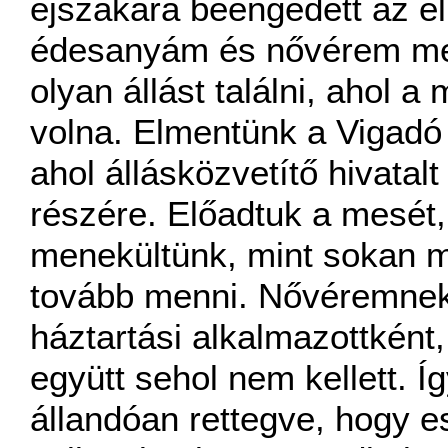
éjszakára beengedett az e
édesanyám és nővérem meg
olyan állást találni, ahol a
volna. Elmentünk a Vigadó 
ahol állásközvetítő hivatalt
részére. Előadtuk a mesét,
menekültünk, mint sokan m
tovább menni. Nővéremnek 
háztartási alkalmazottként
együtt sehol nem kellett. Í
állandóan rettegve, hogy es