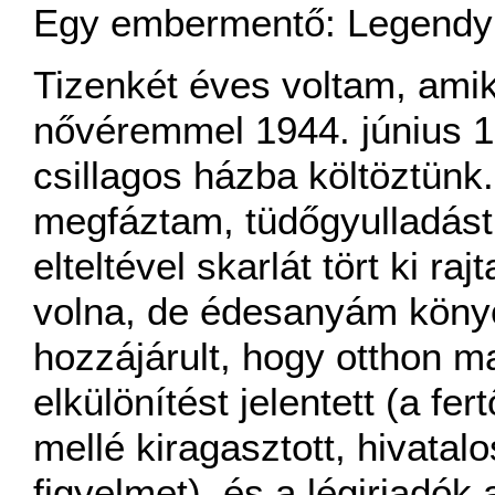
Egy embermentő: Legendy
Tizenkét éves voltam, am
nővéremmel 1944. június 17.
csillagos házba költöztünk
megfáztam, tüdőgyulladást
elteltével skarlát tört ki r
volna, de édesanyám köny
hozzájárult, hogy otthon ma
elkülönítést jelentett (a fe
mellé kiragasztott, hivatalo
figyelmet), és a légiriadók