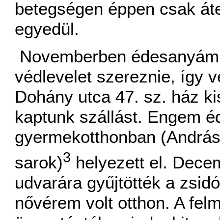
betegségen éppen csak át
egyedül.
Novemberben édesanyámnak
védlevelet szereznie, így v
Dohány utca 47. sz. ház kis
kaptunk szállást. Engem 
gyermekotthonban (András
3
sarok)
helyezett el. Dece
udvarára gyűjtötték a zsi
nővérem volt otthon. A felm