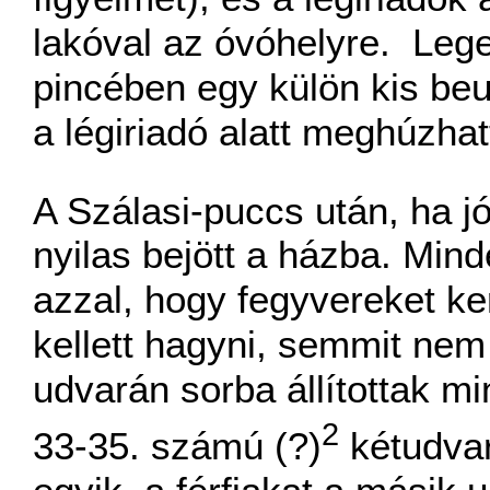
lakóval az óvóhelyre. Leg
pincében egy külön kis beu
a légiriadó alatt meghúzha
A Szálasi-puccs után, ha j
nyilas bejött a házba. Mind
azzal, hogy fegyvereket ke
kellett hagyni, semmit nem
udvarán sorba állítottak m
2
33-35. számú (?)
kétudvar