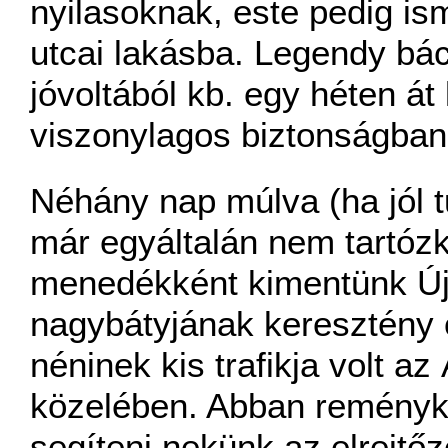
nyilasoknak, este pedig is
utcai lakásba. Legendy bác
jóvoltából kb. egy héten á
viszonylagos biztonságban
Néhány nap múlva (ha jól 
már egyáltalán nem tartózk
menedékként kimentünk Új
nagybátyjának keresztény 
néninek kis trafikja volt az
közelében. Abban reményke
segíteni nekünk az elrejtő