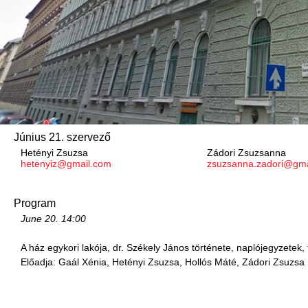
Június 21. szervező
Hetényi Zsuzsa
Zádori Zsuzsanna
hetenyiz@gmail.com
zsuzsanna.zadori@gma
Program
June 20.
14:00
A ház egykori lakója, dr. Székely János története, naplójegyzete
Előadja: Gaál Xénia, Hetényi Zsuzsa, Hollós Máté, Zádori Zsuzsa