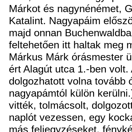
Márkot és nagynénémet, G
Katalint. Nagyapáim előszö
majd onnan Buchenwaldba, it
feltehetően itt haltak meg
Márkus Márk órásmester üz
ért Alagút utca 1.-ben volt
dolgozhatott volna tovább 
nagyapámtól külön kerüln
vitték, tolmácsolt, dolgozot
naplót vezessen, egy kockás
más feljegyzéseket, fényk