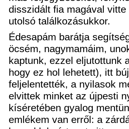
disszidált fia magával vitt
utolsó találkozásukkor.
Édesapám barátja segítsé
öcsém, nagymamáim, unoka
kaptunk, ezzel eljutottunk
hogy ez hol lehetett), itt b
feljelentették, a nyilasok m
elvittek minket az újpesti 
kíséretében gyalog mentün
emlékem van erről: a zárd