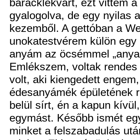
baracklekvárt, ezt vittem 
gyalogolva, de egy nyilas 
kezemből. A gettóban a We
unokatestvérem külön egy 
anyám az öcsémmel „anyao
Emlékszem, voltak rendes 
volt, aki kiengedett enge
édesanyámék épületének r
belül sírt, én a kapun kívül
egymást. Később ismét együ
minket a felszabadulás utá