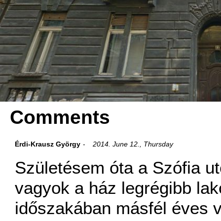
Comments
Érdi-Krausz György
2014. June 12., Thursday
Születésem óta a Szófia u
vagyok a ház legrégibb lakó
időszakában másfél éves v