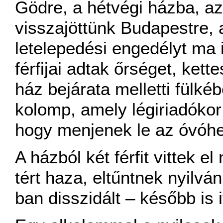
Gödre, a hétvégi házba, a
visszajöttünk Budapestre,
letelepedési engedélyt ma 
férfijai adtak őrséget, kett
ház bejárata melletti fülkébe
kolomp, amely légiriadókor 
hogy menjenek le az óvóhe
A házból két férfit vittek 
tért haza, eltűntnek nyilván
ban disszidált – később is it