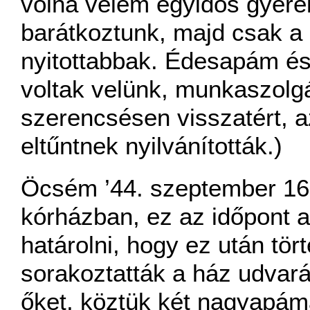
volna velem egyidős gyer
barátkoztunk, majd csak a 
nyitottabbak. Édesapám é
voltak velünk, munkaszolg
szerencsésen visszatért,
eltűntnek nyilvánították.)
Öcsém ’44. szeptember 16-
kórházban, ez az időpont a
határolni, hogy ez után tö
sorakoztatták a ház udvarán
őket, köztük két nagyapám