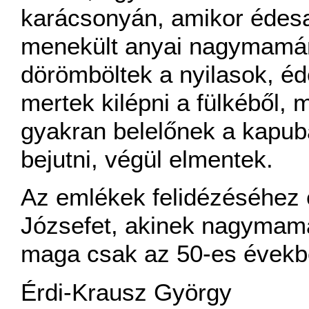
karácsonyán, amikor édes
menekült anyai nagymamám
dörömböltek a nyilasok, 
mertek kilépni a fülkéből, 
gyakran belelőnek a kapuba
bejutni, végül elmentek.
Az emlékek felidézéséhez 
Józsefet, akinek nagymamáj
maga csak az 50-es években
Érdi-Krausz György