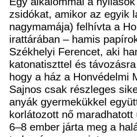
Egy alkalommal a nyilasok
zsidókat, amikor az egyik 
nagymamája) felhívta a Ho
irattárában – hamis papírok
Székhelyi Ferencet, aki h
katonatiszttel és távozásra 
hogy a ház a Honvédelmi Mi
Sajnos csak részleges sike
anyák gyermekükkel együt
korlátozott nő maradhatott 
6–8 ember járta meg a halá