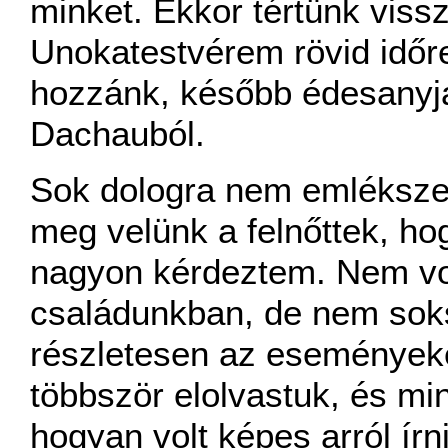
minket. Ekkor tértünk viss
Unokatestvérem rövid időr
hozzánk, később édesanyj
Dachauból.
Sok dologra nem emléksze
meg velünk a felnőttek, ho
nagyon kérdeztem. Nem volt
családunkban, de nem soks
részletesen az események
többször elolvastuk, és mi
hogyan volt képes arról írn