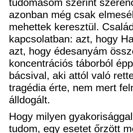
tudomásom szerint szerenc
azonban még csak elmesél
mehettek keresztül. Család
kapcsolatban: azt, hogy H
azt, hogy édesanyám össze
koncentrációs táborból ép
bácsival, aki attól való re
tragédia érte, nem mert fe
álldogált.
Hogy milyen gyakorisággal 
tudom, egy esetet őrzött m