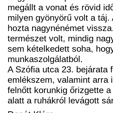
megállt a vonat és rövid id
milyen gyönyörű volt a táj
hozta nagynénémet vissza
természet volt, mindig na
sem kételkedett soha, hogy
munkaszolgálatból.
A Szófia utca 23. bejárata fö
emlékszem, valamint arra 
felnőtt korunkig őrizgette
alatt a ruhákról levágott sá