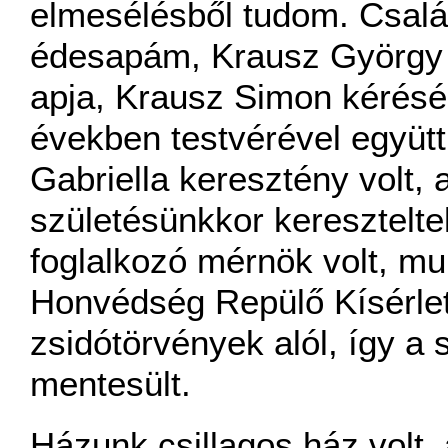
elmesélésből tudom. Család
édesapám, Krausz György k
apja, Krausz Simon kérésé
években testvérével együt
Gabriella keresztény volt,
születésünkkor keresztelt
foglalkozó mérnök volt, mu
Honvédség Repülő Kísérlet
zsidótörvények alól, így a s
mentesült.
Házunk csillagos ház volt,