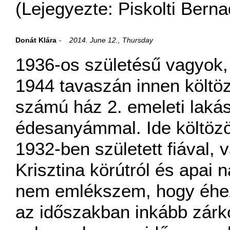
(Lejegyezte: Piskolti Berna
Donát Klára
2014. June 12., Thursday
1936-os születésű vagyok, 
1944 tavaszán innen költöz
számú ház 2. emeleti lak
édesanyámmal. Ide költöz
1932-ben született fiával,
Krisztina körútról és apai 
nem emlékszem, hogy éhezt
az időszakban inkább zárkó