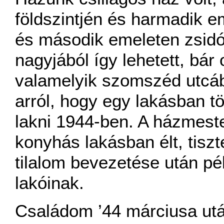
földszintjén és harmadik e
és második emeleten zsidók 
nagyjából így lehetett, bár 
valamelyik szomszéd utcábó
arról, hogy egy lakásban t
lakni 1944-ben. A házmester
konyhás lakásban élt, tiszt
tilalom bevezetése után pé
lakóinak.
Családom ’44 márciusa utá