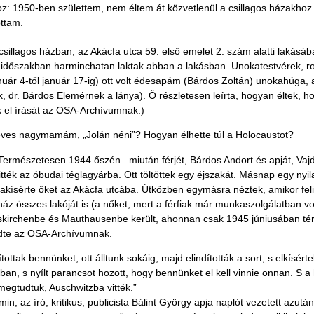
z: 1950-ben születtem, nem éltem át közvetlenül a csillagos házakhoz
ttam.
agos házban, az Akácfa utca 59. első emelet 2. szám alatti lakásában –
 az időszakban harminchatan laktak abban a lakásban. Unokatestvérek,
uár 4-től január 17-ig) ott volt édesapám (Bárdos Zoltán) unokahúga, 
r. Bárdos Elemérnek a lánya). Ő részletesen leírta, hogyan éltek, hogy
ük el írását az OSA-Archívumnak.)
ves nagymamám, „Jolán néni”? Hogyan élhette túl a Holocaustot?
rmészetesen 1944 őszén –miután férjét, Bárdos Andort és apját, Vajda 
vitték az óbudai téglagyárba. Ott töltöttek egy éjszakát. Másnap egy nyil
sszakísérte őket az Akácfa utcába. Útközben egymásra néztek, amikor fel
ház összes lakóját is (a nőket, mert a férfiak már munkaszolgálatban 
skirchenbe és Mauthausenbe került, ahonnan csak 1945 júniusában tért h
üldte az OSA-Archívumnak.
tottak bennünket, ott álltunk sokáig, majd elindították a sort, s elkísé
an, s nyílt parancsot hozott, hogy bennünket el kell vinnie onnan. S a 
megtudtuk, Auschwitzba vitték.”
in, az író, kritikus, publicista Bálint György apja naplót vezetett azut