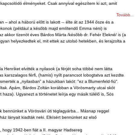
 kapcsolódó élményeket. Csak annyival egészítem ki azt, amit
Tovább...
 ahol a háború előtt is lakott -- élte át az 1944 ősze és a
 rokonok (például a később majd említendő Emma néni) is
az akkor tizenöt éves Bárdos Márta /később dr. Fehér Elekné/ is (a
an helyezkedtek el, mit ettek az utolsó hetekben, és lerajzolta a
Henriket elvitték a nyilasok (a férjét soha többé nem látta
as karszalagos férfi, (hamis) nyílt parancsot lobogtatva azt kezdte
ismerték a „nyilasban” a házukban lakót: "ez a Blumenfeld-fiú".
voltak. Apám, Bárdos Zoltán korábban a Vörösmarty utcai skót
aza). Ugyanezt a történetet leírja egy másik túlélő is, Sós
rtek bennünket a Vörösvári úti téglagyárba... Másnap reggel
ház lányait kiadták neki. Elkísért bennünket az első
án, hogy 1942-ben fiát a II. magyar Hadsereg