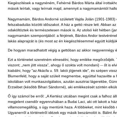
Kiegészítések a nagynéném, Fehérné Bárdos Márta által írottakho
mások leírtak, vagy leírnak majd, amennyit a nagymamámtól hallo
Nagymamám, Bárdos Andorné született Vajda Jolán (1901-1983) csill
felszabadulás közötti időszakot. A ház a gettó része lett. Abban
odaköltöztek és természetesen mások is. Az utolsó két hétben (jan
nagymamám szempontjából: a férjének, Bárdos Andor testvérének, d
lakás alaprajzát is (és most az én kiegészítésemmel együtt küldj
De hogyan maradhatott végig a gettóban az akkor negyvennégy é
Ezt a történetet szeretném elmesélni, hogy emléke megőrződjék. Te
viszont; „nem jött vissza”, ahogy ő szokta volt mondani) -- őt is el
kiabálni, hogy "az Akácfa u. 59. lakói jöjjenek ide", és szépen vi
Blumenfeld, hogy a saját szüleit megmentse, egyúttal hazavitte a 
iskolában volt munkaszolgálatos, azután ausztriai lágerekbe, Gün
Erzsébet (később Bihari Sándorné), aki emlékezését szintén elk
Ő így számol be erről: „A Kertész utcában megint csak a falhoz állí
megjelent csendőr egyenruhában a Budai Laci, aki ott lakott a házb
villamosmegállóig, s úgy mentünk haza. A többieket, mint később 
Ugyanerről a történetről idézek egy másik beszámolót is. Bálint Árm