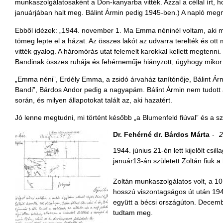
munkaszolgálatosaként a Don-kanyarba vitték. Azzal a céllal írt, 
januárjában halt meg. Bálint Ármin pedig 1945-ben.) A napló megma
Ebből idézek: „1944. november 1. Ma Emma néninél voltam, aki má
tömeg lepte el a házat. Az összes lakót az udvarra terelték és ott
vitték gyalog. A háromórás utat felemelt karokkal kellett megtenni. 
Bandinak összes ruhája és fehérneműje hiányzott, úgyhogy mikor 20
„Emma néni”, Erdély Emma, a zsidó árvaház tanítónője, Bálint Á
Bandi”, Bárdos Andor pedig a nagyapám. Bálint Ármin nem tudott a 
során, és milyen állapotokat talált az, aki hazatért.
Jó lenne megtudni, mi történt később „a Blumenfeld fiúval” és a sz
Dr. Fehérné dr. Bárdos Márta
2
1944. június 21-én lett kijelölt cs
január13-án született Zoltán fiuk 
Zoltán munkaszolgálatos volt, a 101
hosszú viszontagságos út után 1945
együtt a bécsi országúton. December
tudtam meg.