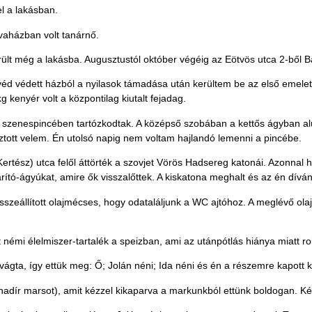
el a lakásban.
vaházban volt tanárnő.
került még a lakásba. Augusztustól október végéig az Eötvös utca 2-ből 
svéd védett házból a nyilasok támadása után kerültem be az első emelet
 kenyér volt a központilag kiutalt fejadag.
 szenespincében tartózkodtak. A középső szobában a kettős ágyban alud
ztott velem. Én utolsó napig nem voltam hajlandó lemenni a pincébe.
ertész) utca felől áttörték a szovjet Vörös Hadsereg katonái. Azonnal h
hárító-ágyúkat, amire ők visszalőttek. A kiskatona meghalt és az én dív
összeállított olajmécses, hogy odataláljunk a WC ajtóhoz. A meglévő ola
volt némi élelmiszer-tartalék a speizban, ami az utánpótlás hiánya miatt 
vágta, így ettük meg: Ő; Jolán néni; Ida néni és én a részemre kapott k
adír marsot), amit kézzel kikaparva a markunkból ettünk boldogan. Kér