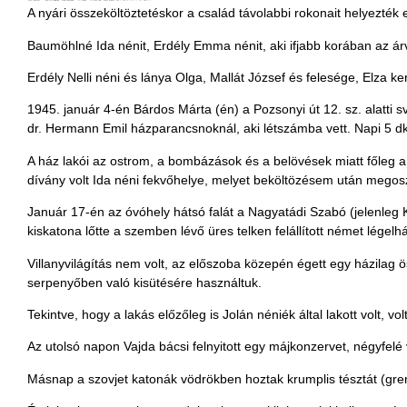
A nyári összeköltöztetéskor a család távolabbi rokonait helyezték 
Baumöhlné Ida nénit, Erdély Emma nénit, aki ifjabb korában az ár
Erdély Nelli néni és lánya Olga, Mallát József és felesége, Elza 
1945. január 4-én Bárdos Márta (én) a Pozsonyi út 12. sz. alatti 
dr. Hermann Emil házparancsnoknál, aki létszámba vett. Napi 5 dkg
A ház lakói az ostrom, a bombázások és a belövések miatt főleg a
dívány volt Ida néni fekvőhelye, melyet beköltözésem után megos
Január 17-én az óvóhely hátsó falát a Nagyatádi Szabó (jelenleg K
kiskatona lőtte a szemben lévő üres telken felállított német légel
Villanyvilágítás nem volt, az előszoba közepén égett egy házilag 
serpenyőben való kisütésére használtuk.
Tekintve, hogy a lakás előzőleg is Jolán néniék által lakott volt, 
Az utolsó napon Vajda bácsi felnyitott egy májkonzervet, négyfelé 
Másnap a szovjet katonák vödrökben hoztak krumplis tésztát (gren