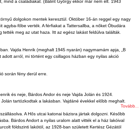
t, mind a családiakat. (Bálint György ekkor már nem élt. 1943
szörnyű dolgokon mentek keresztül. Október 16-án reggel egy nagy
t agyba-főbe verték. A férfiakat a Tattersallba, a nőket Óbudára
 tették meg az utat haza. Itt az egész lakást feldúlva találták.
tóban. Vajda Henrik (meghalt 1945 nyarán) nagymamám apja, „B
dott arról, mi történt egy csillagos házban egy nyilas akció
ió során fény derül erre.
 Henrik és neje, Bárdos Andor és neje Vajda Jolán és 1924.
je Jolán tartózkodtak a lakásban. Vajdáné évekkel előbb meghalt.
Tovább...
szállásolva. A Hős utcai katonai bázisra jártak dolgozni. Később
. Bárdos Andort a nyilas uralom alatt vitték el a ház lakóival
rcolt földszinti lakótól, az 1928-ban született Kertész Gézától