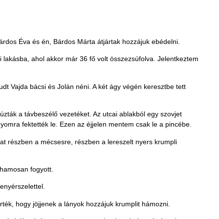
Bárdos Éva és én, Bárdos Márta átjártak hozzájuk ebédelni.
i lakásba, ahol akkor már 36 fő volt összezsúfolva. Jelentkeztem
t Vajda bácsi és Jolán néni. A két ágy végén keresztbe tett
úzták a távbeszélő vezetéket. Az utcai ablakból egy szovjet
ányomra fektették le. Ezen az éjjelen mentem csak le a pincébe.
jat részben a mécsesre, részben a lereszelt nyers krumpli
rohamosan fogyott.
enyérszelettel.
ték, hogy jöjjenek a lányok hozzájuk krumplit hámozni.