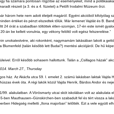
hogy fia számára pontosan rögzítse az eseményeket, mind a politikaiaka
radt részeit (a 3. és a 4. füzetet) a Petőfi Irodalmi Múzeum őrzi.
r három hete nem adott életjelt magáról. Egyéni akcióból kifolyólag 
 minden értéket és pénzt elszedtek tőlük. Már lemenet Vajdát és B. Bandi
Itt 24 órát a szabadban töltöttek étlen-szomjan, 17-én este ismét gyalog
-án be kellett vonulnia, egy vékony felöltő volt egész felszerelése.”
rmin unokatestvére, aki rokonként, nagymamám lakásában lakott a get
Blumenfeld (talán később lett Budai?) mentési akciójáról. De hű képet a
üleivel. Erről később sohasem hallottunk. Talán a „Csillagos házak” akc
014. March 27., Thursday
illagos ház. Az Akácfa utca 59. I. emelet 2. számú lakásban laktak Vajda
a húszas évek óta. A régi lakók közül Vajda Henrik, Bárdos Andor és ne
/99. alakulatban. A Vörösmarty utcai skót iskolában volt az alakulata el
-ben Mauthausen–Günskirchen-ben szabadult fel és tért vissza a lakásba
ben Hidegség melletti „Ilona majorban” lelőtték. Ezt a vele együtt elhu