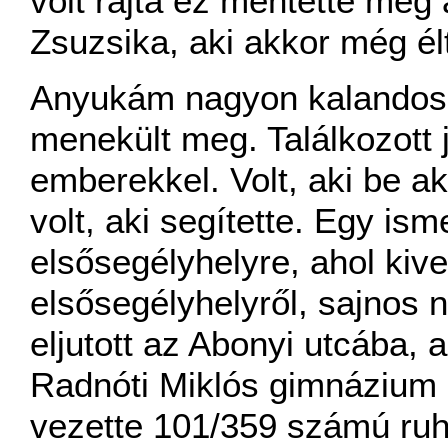
volt rajta ez mentette meg a
Zsuzsika, aki akkor még él
Anyukám nagyon kalandos 
menekült meg. Találkozott 
emberekkel. Volt, aki be ak
volt, aki segítette. Egy ism
elsősegélyhelyre, ahol kive
elsősegélyhelyről, sajnos
eljutott az Abonyi utcába,
Radnóti Miklós gimnázium 
vezette 101/359 számú ru