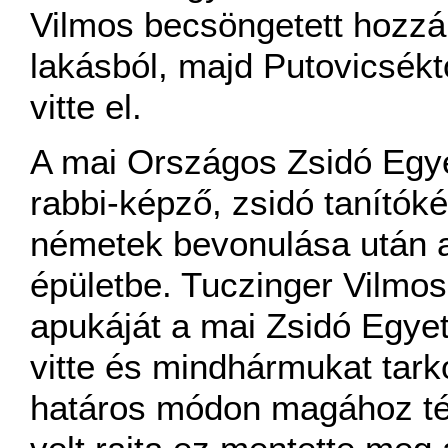
Vilmos becsöngetett hozzá
lakásból, majd Putovicsékt
vitte el.
A mai Országos Zsidó Egye
rabbi-képző, zsidó tanítóké
németek bevonulása után 
épületbe. Tuczinger Vilmo
apukáját a mai Zsidó Egye
vitte és mindhármukat tark
határos módon magához tér