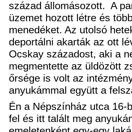
század állomásozott. A pa
üzemet hozott létre és több
menedéket. Az utolsó hetek
deportálni akarták az ott lé
Ocskay századost, aki a n
megmentette az üldözött z
őrsége is volt az intézmén
anyukámmal együtt a felsz
Én a Népszínház utca 16-b
fel és itt talált meg anyuk
emeletenként egy-egy laká