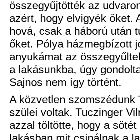
összegyűjtötték az udvaro
azért, hogy elvigyék őket.
hová, csak a háború után t
őket. Pólya házmegbízott j
anyukámat az összegyűltek
a lakásunkba, úgy gondolta
Sajnos nem így történt.
A közvetlen szomszédunk T
szülei voltak. Tuczinger Vil
azzal töltötte, hogy a sötét
lakásban mit csinálnak a l