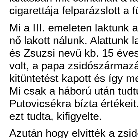
cigarettája felparázslott a
Mi a III. emeleten laktun
nő lakott nálunk. Alattunk
és Zsuzsi nevű kb. 15 éve
volt, a papa zsidószármazá
kitüntetést kapott és így 
Mi csak a háború után tudt
Putovicsékra bízta értékei
ezt tudta, kifigyelte.
Azután hogy elvitték a zsid