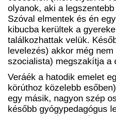
olyanok, aki a legszentebb
Szóval elmentek és én egy-
kibucba kerültek a gyereke
találkozhattak velük. Késő
levelezés) akkor még nem 
szocialista) megszakítja a 
Veráék a hatodik emelet eg
körúthoz közelebb esőben)
egy másik, nagyon szép osz
később gyógypedagógus le