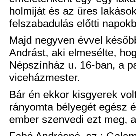
holmiját és az üres lakások
felszabadulás előtti napok
Majd negyven évvel később
Andrást, aki elmesélte, hog
Népszínház u. 16-ban, a pa
viceházmester.
Bár én ekkor kisgyerek vol
rányomta bélyegét egész é
ember szenvedi ezt meg, a
Fabó Andrásné, sz.: Gala