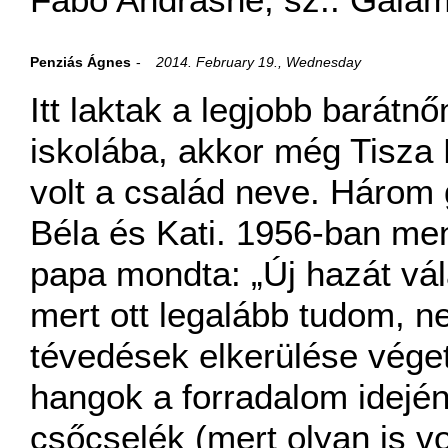
Penziás Ágnes
2014. February 19., Wednesday
Itt laktak a legjobb barátn
iskolába, akkor még Tisza 
volt a család neve. Három 
Béla és Kati. 1956-ban men
papa mondta: „Új hazát vál
mert ott legalább tudom, n
tévedések elkerülése végett
hangok a forradalom idején
csőcselék (mert olyan is vo