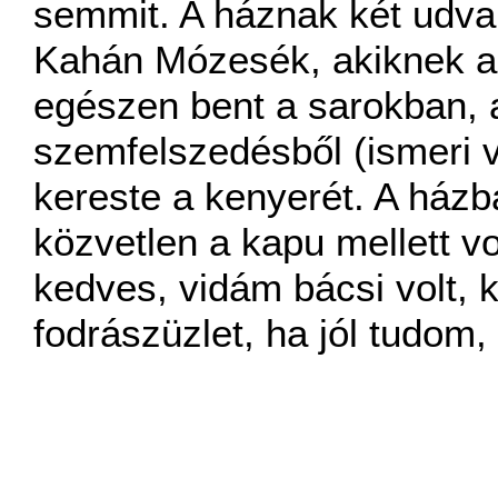
semmit. A háznak két udvar
Kahán Mózesék, akiknek a f
egészen bent a sarokban, a
szemfelszedésből (ismeri v
kereste a kenyerét. A ház
közvetlen a kapu mellett v
kedves, vidám bácsi volt, k
fodrászüzlet, ha jól tudom