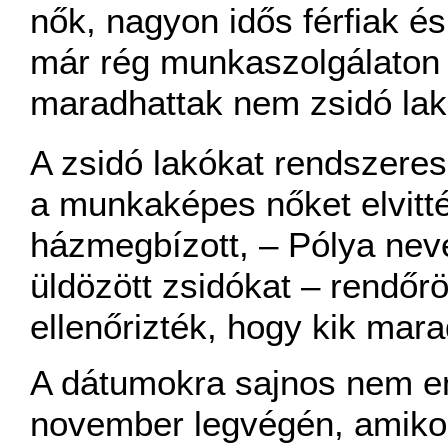
nők, nagyon idős férfiak és
már rég munkaszolgálaton 
maradhattak nem zsidó lak
A zsidó lakókat rendszere
a munkaképes nőket elvitt
házmegbízott, – Pólya neve
üldözött zsidókat – rendőrö
ellenőrizték, hogy kik mara
A dátumokra sajnos nem e
november legvégén, amikor a