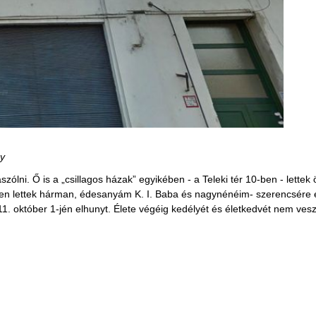
y
lni. Ő is a „csillagos házak” egyikében - a Teleki tér 10-ben - lettek
en lettek hárman, édesanyám K. I. Baba és nagynénéim- szerencsére eg
. október 1-jén elhunyt. Élete végéig kedélyét és életkedvét nem veszt