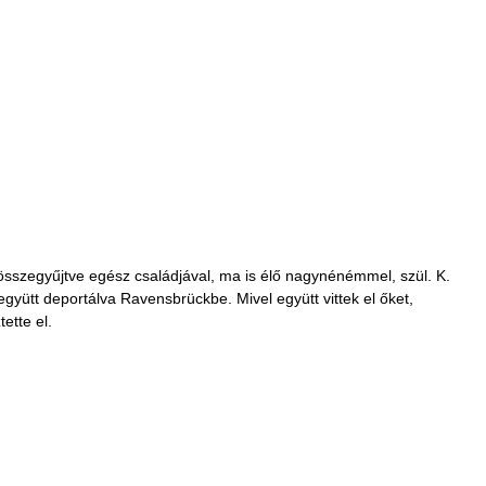
 összegyűjtve egész családjával, ma is élő nagynénémmel, szül. K.
yütt deportálva Ravensbrückbe. Mivel együtt vittek el őket,
ette el.