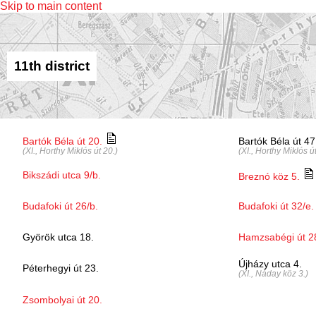
Skip to main content
11th district
Bartók Béla út 20.
Bartók Béla út 47
(XI., Horthy Miklós út 20.)
(XI., Horthy Miklós út
Bikszádi utca 9/b.
Breznó köz 5.
Budafoki út 26/b.
Budafoki út 32/e.
Györök utca 18.
Hamzsabégi út 2
Újházy utca 4.
Péterhegyi út 23.
(XI., Náday köz 3.)
Zsombolyai út 20.