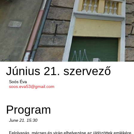
Június 21. szervező
Soós Éva
soos.eva53@gmail.com
Program
June 21.
15:30
Felolvasás, mécses és virág elhelyezése az üldözöttek emlékére.