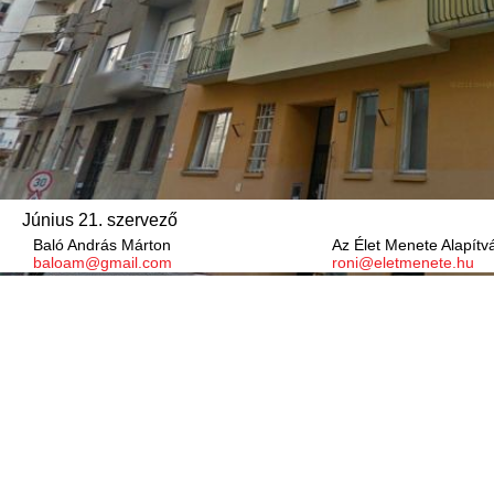
Június 21. szervező
Baló András Márton
Az Élet Menete Alapítv
baloam@gmail.com
roni@eletmenete.hu