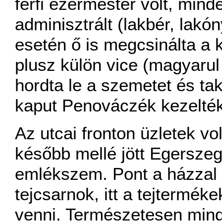
férfi ezermester volt, mind
adminisztrált (lakbér, lakó
esetén ő is megcsinálta a k
plusz külön vice (magyarul 
hordta le a szemetet és takar
kaput Penováczék kezelték 
Az utcai fronton üzletek vo
később mellé jött Egerszeg
emlékszem. Pont a házzal 
tejcsarnok, itt a tejtermékek
venni. Természetesen mind