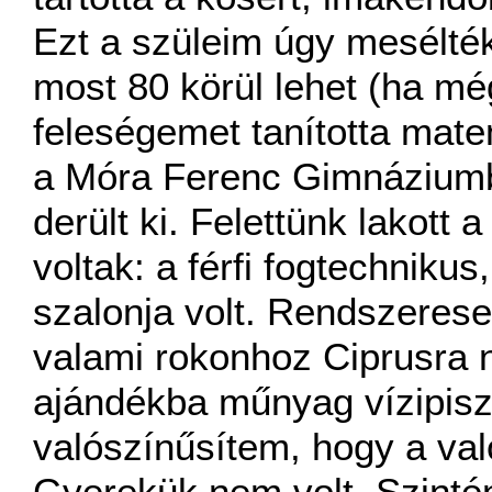
Ezt a szüleim úgy mesélték
most 80 körül lehet (ha még
feleségemet tanította matem
a Móra Ferenc Gimnáziumba
derült ki. Felettünk lakott
voltak: a férfi fogtechniku
szalonja volt. Rendszerese
valami rokonhoz Ciprusra 
ajándékba műnyag vízipisz
valószínűsítem, hogy a valód
Gyerekük nem volt. Szintén