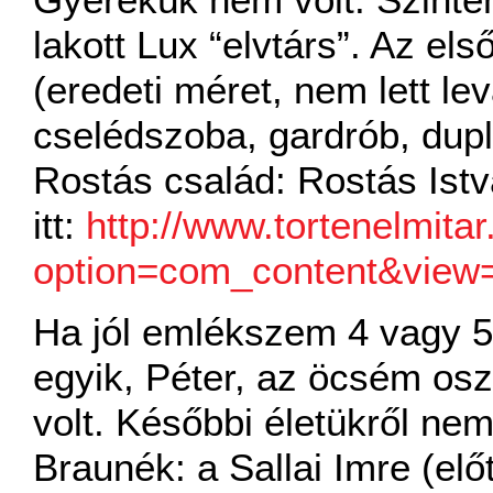
lakott Lux “elvtárs”. Az el
(eredeti méret, nem lett le
cselédszoba, gardrób, dupl
Rostás család: Rostás Istv
itt:
http://www.tortenelmita
option=com_content&view=a
Ha jól emlékszem 4 vagy 5
egyik, Péter, az öcsém osz
volt. Későbbi életükről nem
Braunék: a Sallai Imre (elő