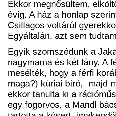
Ekkor megnősültem, elköltö
évig. A ház a honlap szerint
Csillagos voltáról gyerek
Egyáltalán, azt sem tudtam
Egyik szomszédunk a Jakab
nagymama és két lány. A fér
mesélték, hogy a férfi korá
maga?) kúriai bíró, majd m
ekkor tanulta ki a rádiómű
egy fogorvos, a Mandl bács
tartotta a kósert, imakendő