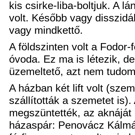
kis csirke-liba-boltjuk. A 
volt. Később vagy disszidál
vagy mindkettő.
A földszinten volt a Fodor-
óvoda. Ez ma is létezik, d
üzemeltető, azt nem tudom
A házban két lift volt (sze
szállították a szemetet is).
megszüntették, az aknáját 
házaspár: Penovácz Kálmá