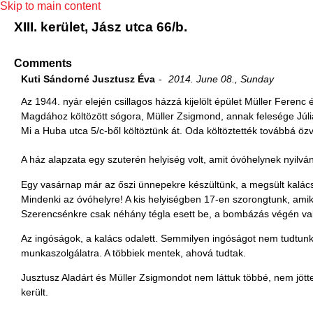
Skip to main content
XIII. kerület, Jász utca 66/b.
Comments
Kuti Sándorné Jusztusz Éva
2014. June 08., Sunday
Az 1944. nyár elején csillagos házzá kijelölt épület Müller Ferenc
Magdához költözött sógora, Müller Zsigmond, annak felesége Júli
Mi a Huba utca 5/c-ből költöztünk át. Oda költöztették továbbá özv.
A ház alapzata egy szuterén helyiség volt, amit óvóhelynek nyilv
Egy vasárnap már az őszi ünnepekre készültünk, a megsült kalács 
Mindenki az óvóhelyre! A kis helyiségben 17-en szorongtunk, amiko
Szerencsénkre csak néhány tégla esett be, a bombázás végén vala
Az ingóságok, a kalács odalett. Semmilyen ingóságot nem tudtu
munkaszolgálatra. A többiek mentek, ahová tudtak.
Jusztusz Aladárt és Müller Zsigmondot nem láttuk többé, nem jött
került.