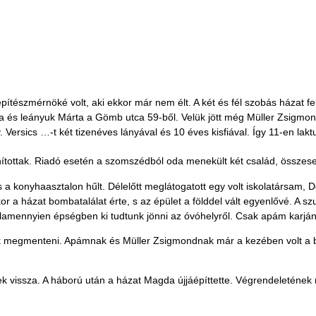
 építészmérnöké volt, aki ekkor már nem élt. A két és fél szobás házat f
a és leányuk Márta a Gömb utca 59-ből. Velük jött még Müller Zsigmon
 Versics …-t két tizenéves lányával és 10 éves kisfiával. Így 11-en lakt
ánítottak. Riadó esetén a szomszédból oda menekült két család, összese
a konyhaasztalon hűlt. Délelőtt meglátogatott egy volt iskolatársam, 
r a házat bombatalálat érte, s az épület a földdel vált egyenlővé. A s
mennyien épségben ki tudtunk jönni az óvóhelyről. Csak apám karján le
nk megmenteni. Apámnak és Müller Zsigmondnak már a kezében volt a 
ek vissza. A háború után a házat Magda újjáépíttette. Végrendeletének