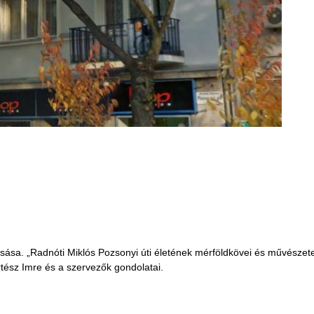
lvasása. „Radnóti Miklós Pozsonyi úti életének mérföldkövei és művész
rtész Imre és a szervezők gondolatai.