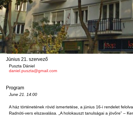
Június 21. szervező
Puszta Dániel
daniel.puszta@gmail.com
Program
June 21.
14:00
A ház történetének rövid ismertetése, a június 16-i rendelet felo
Radnóti-vers elszavalása. „A holokauszt tanulságai a jövőre” – Ke