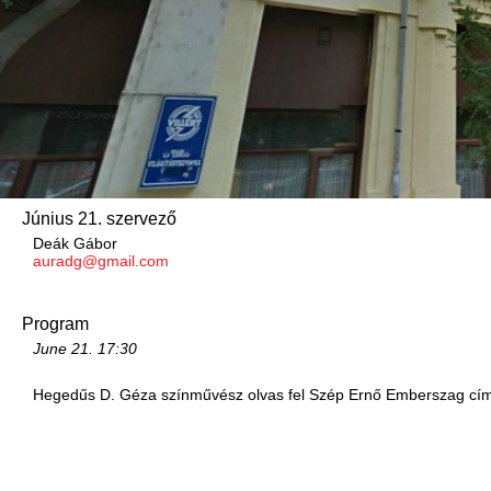
Június 21. szervező
Deák Gábor
auradg@gmail.com
Program
June 21.
17:30
Hegedűs D. Géza színművész olvas fel Szép Ernő Emberszag című