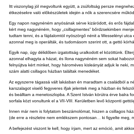
Itt viszonylag jól megvoltunk együtt, a zsúfoltság persze megnehez
étkezésekre való előkészületek idején a nők a szerencsére működő
Egy napon nagynéném anyósának sérve kizáródott, és erős fájdalm
kért meg nagynéném, hogy „csillagmentes” bőrdzsekimben menjek k
tudtam tenni, és a fájdalomtól nyöszörgő nénit a Wesselényi utca 
azonnal meg is operálták, és tudomásom szerint ott, a gettó kórhá
Egyik nap, úgy délidőben izgatottság uralkodott el közöttünk. Elt
azonnal elhagyta a házat, és Ilona nagynéném sem sokat habozott
felnyújtva kért minket, hogy hároméves kisleányát adjuk le neki, 
szám alatti csillagos házban találtak menedéket.
Az egyszerre tágassá vált lakásban én maradtam a családból a n
karszalagot viselő fegyveres ifjak jelentek meg a házban és felsz
és beálltam a menetoszlopba. A Szent István körútra érve balra f
sorfala közt vonultunk el a VII-VIII. Kerületben levő központi gett
Innen már nem is folytatom beszámolómat, hiszen a csillagos házak 
(de erre a részletre nem emlékszem pontosan… ki figyelte meg, 
A befejezést viszont le kell, hogy írjam, mert az emóció, amit akko