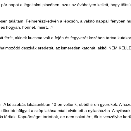
ár napot a légoltalmi pincében, azaz az óvóhelyen kellett, hogy töltsün
resen találtam. Felmerészkedvén a lépcsőn, a vakító nappali fényben 
 és hogyan, honnét, miért…?
t férfit, akinek kucsma volt a fején és fegyverét kezében tartva kutako
 halmozódó deszkák eredetét, az ismeretlen katonát, akitől NEM KELL
m. A kétszobás lakásunkban 40-en voltunk, ebből 5-en gyerekek. A házunk
dősebb hölgyet a szép lakása miatt elvitetett a nyilasházba. A nyilasok
érfiak. Kapuőrséget tartottak, de nem sokat ért, ők is veszélybe kerü