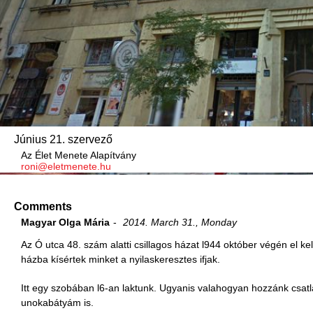
Június 21. szervező
Az Élet Menete Alapítvány
roni@eletmenete.hu
Comments
Magyar Olga Mária
2014. March 31., Monday
Az Ó utca 48. szám alatti csillagos házat l944 október végén el k
házba kísértek minket a nyilaskeresztes ifjak.
Itt egy szobában l6-an laktunk. Ugyanis valahogyan hozzánk csa
unokabátyám is.