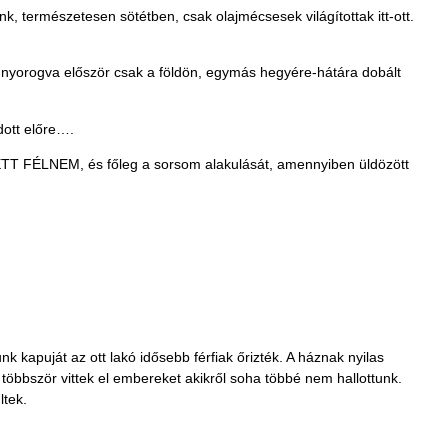
k, természetesen sötétben, csak olajmécsesek világítottak itt-ott.
hunyorogva először csak a földön, egymás hegyére-hátára dobált
dott előre….
ETT FÉLNEM, és főleg a sorsom alakulását, amennyiben üldözött
 kapuját az ott lakó idősebb férfiak őrizték. A háznak nyilas
 többször vittek el embereket akikről soha többé nem hallottunk.
ltek.