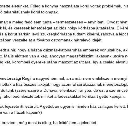
ítette életünket. Főleg a konyha használata körül voltak problémák, hi
 takaréktűzhely körül tolongtak.
ait a meleg fedő sem tudta – természetesen – enyhíteni. Orvost hívni
i, és keressek lehetőséget az idős hölgy kórházba jutatására. E kérés
és a körút sarkán levő szükségkórházba tudtam kísérni, rábízva a lépcs
zában vészelte át a főváros ostromának hátralevő idejét.
erjedt a hír, hogy a házba csizmás-katonaruhás emberek vonultak be, a
. Ma is előttem van a kép, ahogyan magasföldszinti lakásunk utcára né
míg két, korombeli gyereke utána mászott az utcára. Így a család elvonu
émetországi Regina nagynénémmel, arra már nem emlékszem mennyi ide
ólították a ház összes lakóját, hogy azonnal sorakozzanak menetoszlop
ordultunk (szerencsére a Dunával ellenkező irányba, de ezt a szerenc
óig, ahol beömlesztettek minket a fadeszkákkal körülzárt gettó kapuján.
fejezete itt lezárult. A gettóban ugyanis minden ház csillagos kellett, 
mi van a házak kapuin?)
r éreztem, még most is elfog, ha felidézem a jelenetet.