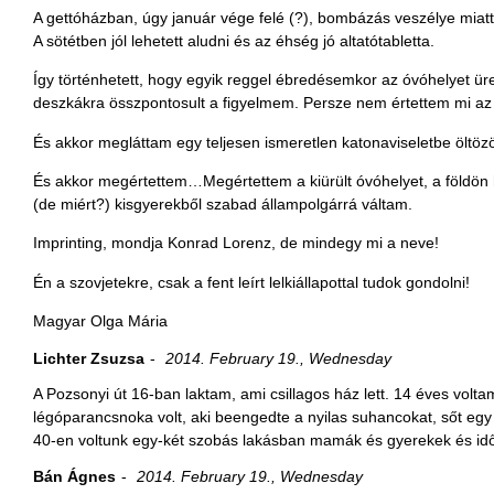
A gettóházban, úgy január vége felé (?), bombázás veszélye miatt p
A sötétben jól lehetett aludni és az éhség jó altatótabletta.
Így történhetett, hogy egyik reggel ébredésemkor az óvóhelyet ü
deszkákra összpontosult a figyelmem. Persze nem értettem mi az
És akkor megláttam egy teljesen ismeretlen katonaviseletbe öltözöt
És akkor megértettem…Megértettem a kiürült óvóhelyet, a földön
(de miért?) kisgyerekből szabad állampolgárrá váltam.
Imprinting, mondja Konrad Lorenz, de mindegy mi a neve!
Én a szovjetekre, csak a fent leírt lelkiállapottal tudok gondolni!
Magyar Olga Mária
Lichter Zsuzsa
2014. February 19., Wednesday
A Pozsonyi út 16-ban laktam, ami csillagos ház lett. 14 éves volta
légóparancsnoka volt, aki beengedte a nyilas suhancokat, sőt egy i
40-en voltunk egy-két szobás lakásban mamák és gyerekek és idős f
Bán Ágnes
2014. February 19., Wednesday