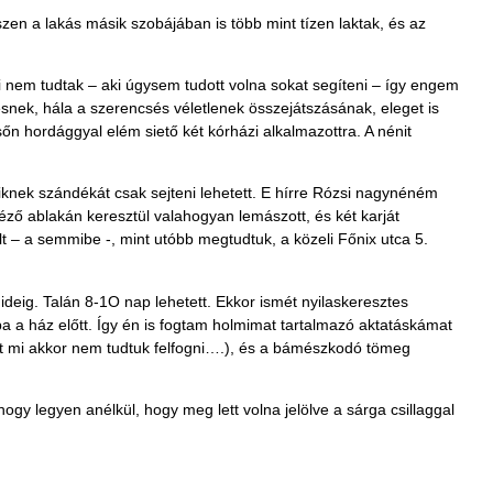
szen a lakás másik szobájában is több mint tízen laktak, és az
 nem tudtak – aki úgysem tudott volna sokat segíteni – így engem
nek, hála a szerencsés véletlenek összejátszásának, eleget is
őn hordággyal elém siető két kórházi alkalmazottra. A nénit
kiknek szándékát csak sejteni lehetett. E hírre Rózsi nagynéném
ző ablakán keresztül valahogyan lemászott, és két karját
lt – a semmibe -, mint utóbb megtudtuk, a közeli Főnix utca 5.
ig. Talán 8-1O nap lehetett. Ekkor ismét nyilaskeresztes
ba a ház előtt. Így én is fogtam holmimat tartalmazó aktatáskámat
sét mi akkor nem tudtuk felfogni….), és a bámészkodó tömeg
hogy legyen anélkül, hogy meg lett volna jelölve a sárga csillaggal