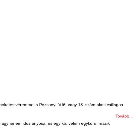
nokatestvéremmel a Pozsonyi út l6. vagy 18. szám alatti csillagos
Tovább...
 nagynéném idős anyósa, és egy kb. velem egykorú, másik