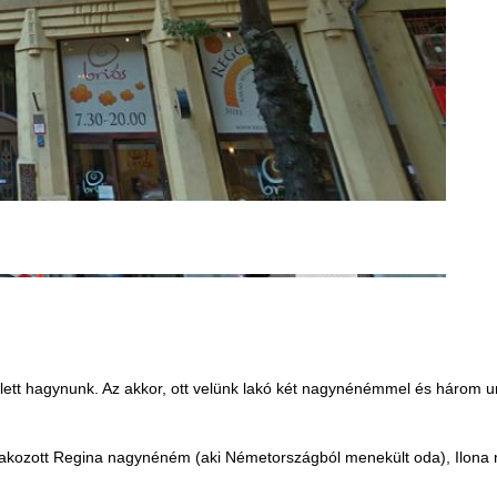
ellett hagynunk. Az akkor, ott velünk lakó két nagynénémmel és három u
tlakozott Regina nagynéném (aki Németországból menekült oda), Ilona