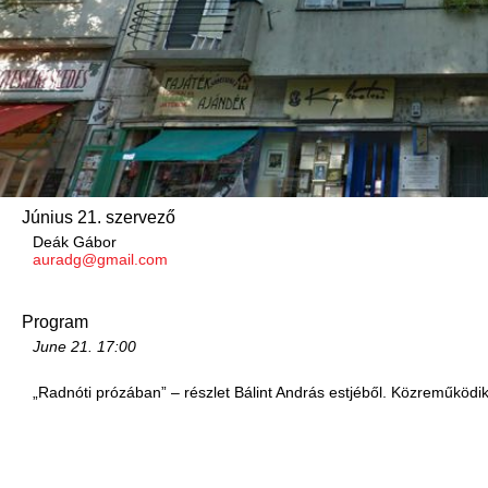
Június 21. szervező
Deák Gábor
auradg@gmail.com
Program
June 21.
17:00
„Radnóti prózában” – részlet Bálint András estjéből. Közreműködi