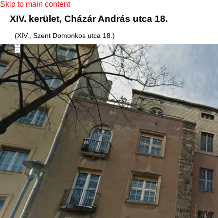
Skip to main content
XIV. kerület, Cházár András utca 18.
(XIV., Szent Domonkos utca 18.)