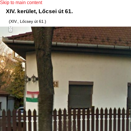
Skip to main content
XIV. kerület, Lőcsei út 61.
(XIV., Lőcsey út 61.)