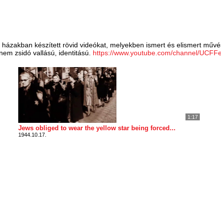
lagos házakban készített rövid videókat, melyekben ismert és elismert m
nem zsidó vallású, identitású.
https://www.youtube.com/channel/UCF
1:17
Jews obliged to wear the yellow star being forced...
1944.10.17.