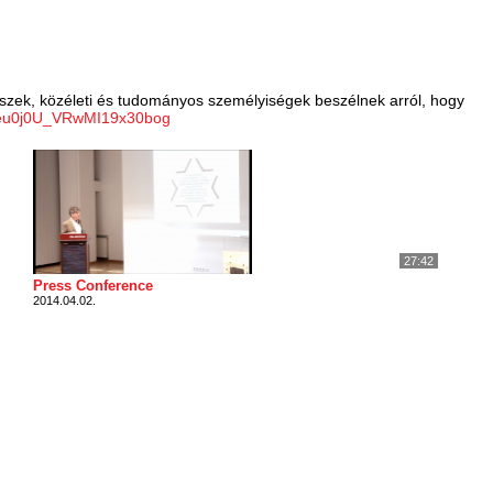
űvészek, közéleti és tudományos személyiségek beszélnek arról, hogy
Feu0j0U_VRwMI19x30bog
27:42
Press Conference
2014.04.02.