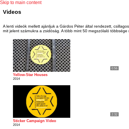
Skip to main content
Videos
A lenti videók mellett ajánljuk a Gárdos Péter által rendezett, csil
mit jelent számukra a zsidóság. A több mint 50 megszólaló többsége 
0:56
Yellow-Star Houses
2014
2:32
Sticker Campaign Video
2014