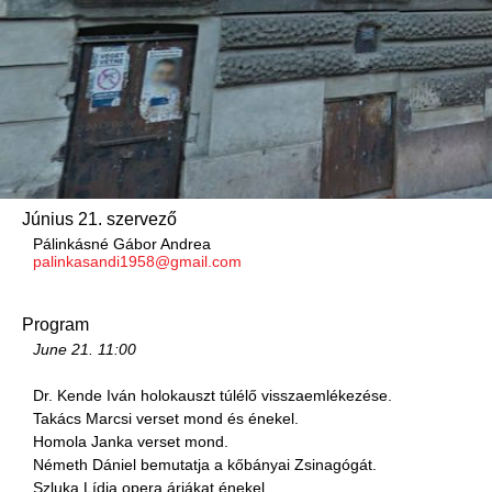
Június 21. szervező
Pálinkásné Gábor Andrea
palinkasandi1958@gmail.com
Program
June 21.
11:00
Dr. Kende Iván holokauszt túlélő visszaemlékezése.
Takács Marcsi verset mond és énekel.
Homola Janka verset mond.
Németh Dániel bemutatja a kőbányai Zsinagógát.
Szluka Lídia opera áriákat énekel.