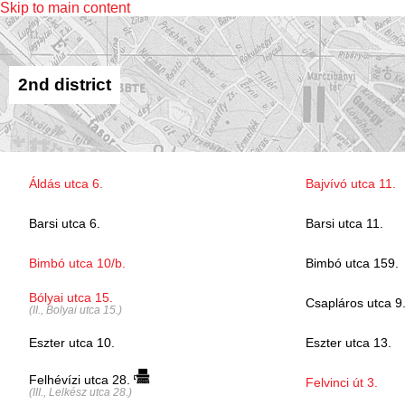
Skip to main content
2nd district
Áldás utca 6.
Bajvívó utca 11.
Barsi utca 6.
Barsi utca 11.
Bimbó utca 10/b.
Bimbó utca 159.
Bólyai utca 15.
Csapláros utca 9
(II., Bolyai utca 15.)
Eszter utca 10.
Eszter utca 13.
Felhévízi utca 28.
Felvinci út 3.
(III., Lelkész utca 28.)