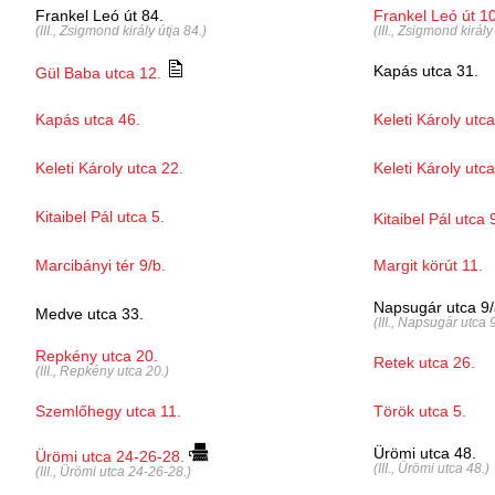
Frankel Leó út 84.
Frankel Leó út 1
(III., Zsigmond király útja 84.)
(III., Zsigmond király
Kapás utca 31.
Gül Baba utca 12.
Kapás utca 46.
Keleti Károly utca
Keleti Károly utca 22.
Keleti Károly utca
Kitaibel Pál utca 5.
Kitaibel Pál utca 
Marcibányi tér 9/b.
Margit körút 11.
Napsugár utca 9/
Medve utca 33.
(III., Napsugár utca 9
Repkény utca 20.
Retek utca 26.
(III., Repkény utca 20.)
Szemlőhegy utca 11.
Török utca 5.
Ürömi utca 48.
Ürömi utca 24-26-28.
(III., Ürömi utca 48.)
(III., Ürömi utca 24-26-28.)