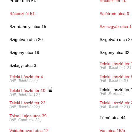
Práter utca 64.
Rákóczi tér 10.
Rákóczi út 51.
Salétrom utca 6.
Szerdahelyi utca 15.
Szeszgyár utca 1
Szigetvári utca 20.
Szigetvári utca 2
Szigony utca 19.
Szigony utca 32.
Teleki László tér 
Szilágyi utca 3.
(VIII., Teleki tér 1-2.)
Teleki László tér 4.
Teleki László tér 
(VIII., Teleki tér 4.)
(VIII., Teleki tér 5.)
Teleki László tér 
Teleki László tér 10.
(VIII., Ér utca 2.)
(VIII., Teleki tér 10.)
Teleki László tér 22.
Teleki László tér 
(VIII., Teleki tér 22.)
(VIII., Teleki tér 23.)
Tolnai Lajos utca 39.
Tömő utca 44.
(VIII., Conti utca 39.)
Vajdahunyad utca 12.
Vas utca 15/b.