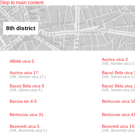
Skip to main content
8th district
Auróra utca 3.
Alföldi utca 5.
(VIII., Kender utca 3.
Auróra utca 17.
Bacsó Béla utca 
(VIII., Kender utca 17.)
(VIII., Német utca 3.)
Bacsó Béla utca 9.
Bacsó Béla utca 
(VIII., Német utca 9.)
(VIII., Német utca 10
Baross tér 4-5.
Bérkocsis utca 18
Bérkocsis utca 31.
Bérkocsis utca 41
Bezerédi utca 5.
Bezerédi utca 19
(VIII., Bezerédy utca 5.)
(VIII., Bezerédy utca