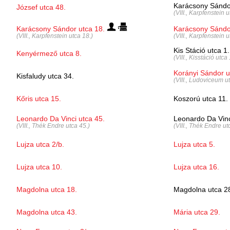
Karácsony Sándor
József utca 48.
(VIII., Karpfenstein u
Karácsony Sándor utca 18.
Karácsony Sándo
(VIII., Karpfenstein utca 18.)
(VIII., Karpfenstein u
Kis Stáció utca 1.
Kenyérmező utca 8.
(VIII., Kisstáció utca 
Korányi Sándor u
Kisfaludy utca 34.
(VIII., Ludoviceum ut
Kőris utca 15.
Koszorú utca 11.
Leonardo Da Vinci utca 45.
Leonardo Da Vinc
(VIII., Thék Endre utca 45.)
(VIII., Thék Endre ut
Lujza utca 2/b.
Lujza utca 5.
Lujza utca 10.
Lujza utca 16.
Magdolna utca 18.
Magdolna utca 2
Magdolna utca 43.
Mária utca 29.